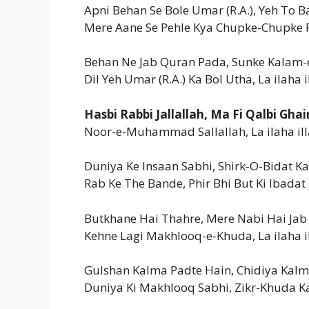
Apni Behan Se Bole Umar (R.A.), Yeh To Ba
Mere Aane Se Pehle Kya Chupke-Chupke P
Behan Ne Jab Quran Pada, Sunke Kalam
Dil Yeh Umar (R.A.) Ka Bol Utha, La ilaha i
Hasbi Rabbi Jallallah, Ma Fi Qalbi Ghai
Noor-e-Muhammad Sallallah, La ilaha ill
Duniya Ke Insaan Sabhi, Shirk-O-Bidat Ka
Rab Ke The Bande, Phir Bhi But Ki Ibadat
Butkhane Hai Thahre, Mere Nabi Hai Jab
Kehne Lagi Makhlooq-e-Khuda, La ilaha il
Gulshan Kalma Padte Hain, Chidiya Kalm
Duniya Ki Makhlooq Sabhi, Zikr-Khuda Ka