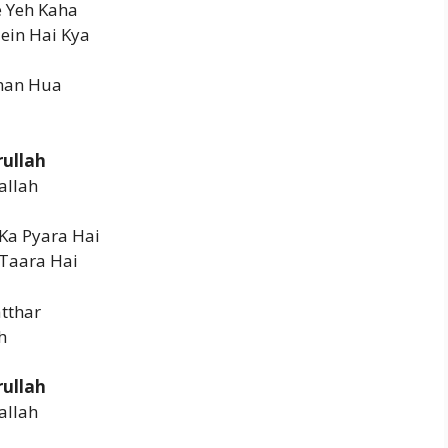
e Yeh Kaha
ein Hai Kya
man Hua
rullah
allah
 Ka Pyara Hai
 Taara Hai
tthar
h
rullah
allah