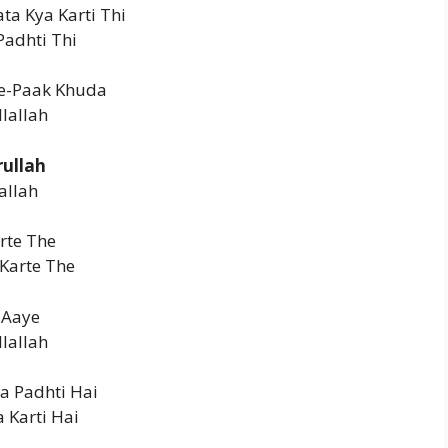
ta Kya Karti Thi
adhti Thi
-e-Paak Khuda
llallah
rullah
allah
rte The
 Karte The
 Aaye
lallah
a Padhti Hai
 Karti Hai