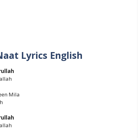
Naat Lyrics English
rullah
allah
een Mila
ah
rullah
allah