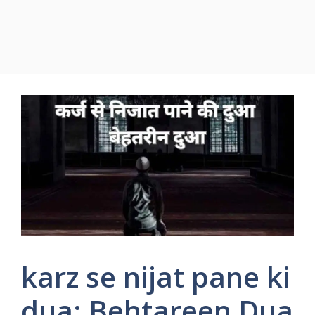
karz se nijat pane ki
dua: Behtareen Dua