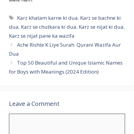
Tags
Karz khatam karne ki dua
,
Karz se bachne ki
dua
,
Karz se chutkara ki dua
,
Karz se nijat ki dua
,
Karz se nijat pane ka wazifa
Ache Rishte K Liye Surah: Qurani Wazifa Aur
Dua
Top 50 Beautiful and Unique Islamic Names
for Boys with Meanings (2024 Edition)
Leave a Comment
Comment