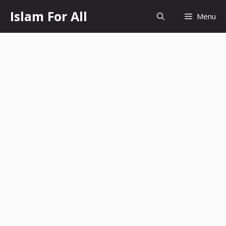
Skip
Islam For All
Menu
to
content